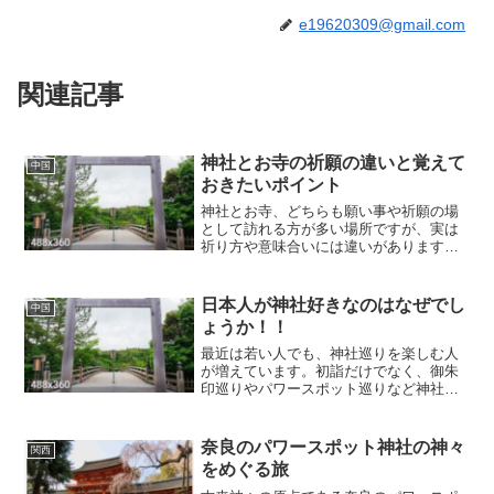
e19620309@gmail.com
関連記事
神社とお寺の祈願の違いと覚えて
中国
おきたいポイント
神社とお寺、どちらも願い事や祈願の場
として訪れる方が多い場所ですが、実は
祈り方や意味合いには違いがあります。
どちらで祈願すればよいの？作法は同じ
でいいの？そんな疑問感じたことありま
せんか、神社とお寺の祈願の違いをわか
日本人が神社好きなのはなぜでし
中国
りやすく解説しながら、参...
ょうか！！
最近は若い人でも、神社巡りを楽しむ人
が増えています。初詣だけでなく、御朱
印巡りやパワースポット巡りなど神社は
いつの時代も、日本人の心をひきつけて
います。では、なぜ日本人はこんなに神
社好きなのでしょうか？日本人が神社好
奈良のパワースポット神社の神々
関西
きなのはなぜでしょうか！...
をめぐる旅