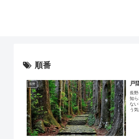
順番
戸
長野
長野
知ら
ない
う気